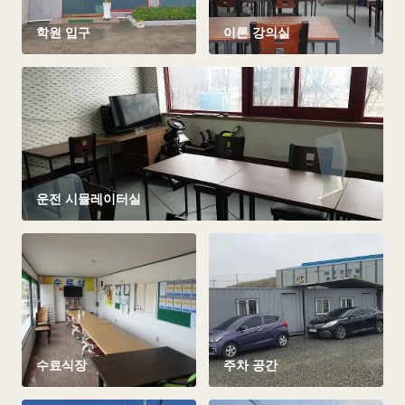
학원 입구
이론 강의실
운전 시뮬레이터실
수료식장
주차 공간