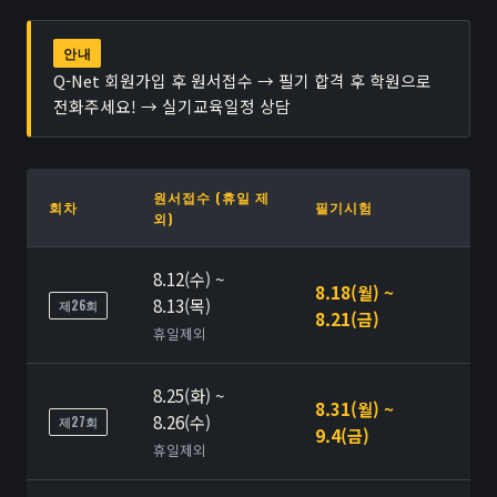
안내
Q-Net 회원가입 후 원서접수 → 필기 합격 후 학원으로
전화주세요! → 실기교육일정 상담
원서접수 (휴일 제
회차
필기시험
외)
8.12(수) ~
8.18(월) ~
8.13(목)
제26회
8.21(금)
휴일제외
8.25(화) ~
8.31(월) ~
8.26(수)
제27회
9.4(금)
휴일제외