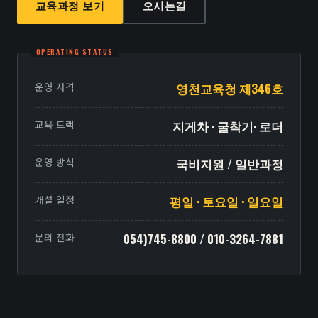
교육과정 보기
오시는길
운영 자격
영천교육청 제346호
교육 트랙
지게차 · 굴착기· 로더
운영 방식
국비지원 / 일반과정
개설 일정
평일 · 토요일 · 일요일
문의 전화
054)745-8800 / 010-3264-7881